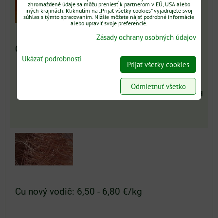
zhromaždené údaje sa môžu preniesť k partnerom v EÚ, USA alebo
iných krajinách. Kliknutím na „Prijať všetky cookies“ vyjadrujete svoj
súhlas s týmto spracovaním. Nižšie môžete nájsť podrobné informácie
alebo upraviť svoje preferencie.
Zásady ochrany osobných údajov
Cu mix: 5,80 - 6,00 €/kg
Ukázať podrobnosti
Prijať všetky cookies
Odmietnuť všetko
5 €
s DPH
Cu nový vodič: 6,50 - 6,80 €/kg