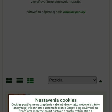
zverejňovať
bezplatne
svoje inzeráty.
Zároveň
tu nájdete aj naše
aktuálne ponuky
.
Mriežka
Zoznam
Tabuľka
Nastavenia cookies
Cookies používame na zlepšenie vašej návštevy tejto webovej stránky,
analýzu jej výkonnosti a zhromažďovanie údajov o jej používaní. Na
tento účel môžeme použiť nástroje a služby tretích strán a