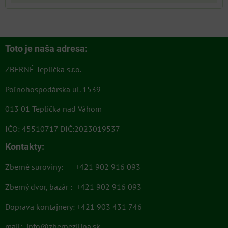
Toto je naša adresa:
ZBERNÉ Teplička s.r.o.
Poľnohospodárska ul. 1539
013 01 Teplička nad Váhom
IČO: 45510717 DIČ:2023019537
Kontakty:
Zberné suroviny: +421 902 916 093
Zberný dvor, bazár : +421 902 916 093
Doprava kontajnery: +421 903 431 746
mail:
info@zbernezilina.sk