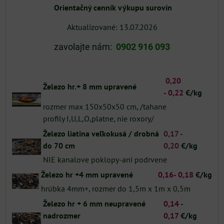
Orientačný cenník výkupu surovín
Aktualizované: 13.07.2026
zavolajte nám:
0902 916 093
0,20
Železo hr.+ 8 mm upravené
-
0,22
€/kg
rozmer max 150x50x50 cm, /tahane
profily I,U,L,O,platne, nie roxory/
Železo liatina veľkokusá /
drobná
0,17 -
do 70 cm
0,20
€/kg
NIE kanalove poklopy-ani podrvene
Železo hr +4 mm upravené
0,16-
0,18
€/kg
hrúbka 4mm+, rozmer do 1,5m x 1m x 0,5m
Železo hr + 6 mm neupravené
0,14 -
nadrozmer
0,17
€/kg