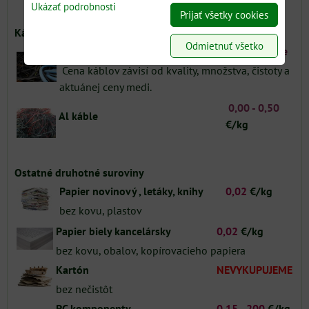
rafinačný , karburátory , kusový , plech
Ukázať podrobnosti
Prijať všetky cookies
Káble
Odmietnuť všetko
Cu káble
individuálne
Cena káblov závisí od kvality, množstva, čistoty a
aktuánej ceny medi.
0,00 - 0,50
Al káble
€/kg
Ostatné druhotné suroviny
Papier novinový , letáky, knihy
0,02
€/kg
bez kovu, plastov
Papier biely kancelársky
0,02
€/kg
bez kovu, obalov, kopírovacieho papiera
Kartón
NEVYKUPUJEME
bez nečistôt
PC komponenty
0,15 - 200
€/kg