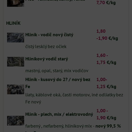
7,70
€/kg
HLINÍK
1,80
Hliník - vodič nový čistý
-
1,90
€/kg
čistý lesklý bez očiek
1,60 -
Hliníkový vodič starý
1,75
€/kg
mastný, opal, starý, mix vodičov
Hliník - kusový do 2? /
nový bez
1,00-
Fe
1,25
€/kg
liaty, káblové oká, časti motorov, iné odliatky bez
Fe nový
1,00 -
Hliník - plech, mix /
elektrovodný
1,90
€/kg
farbený , nefarbený, hliníkový mix -
nový 99,5 %