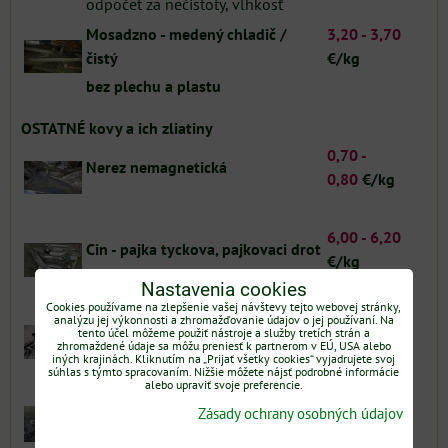
odpočet za nečistoty, vlhkosť
Mosadzno - medený chladič /
3,20 -
3,70
čistý
€/kg
bez plechu a plastu
OSTATNÉ kovy a ich zliatiny
0,70 -
Nerez nemagnetická
0,80
€/kg
6,00 -
6,20
Cin - pajka tyckova, pajkovaci drot
€/kg
Nastavenia cookies
podľa chemického zloženia
Cookies používame na zlepšenie vašej návštevy tejto webovej stránky,
0,90 - 1,20
analýzu jej výkonnosti a zhromažďovanie údajov o jej používaní. Na
Olovo - mäkké káblové
tento účel môžeme použiť nástroje a služby tretích strán a
€/kg
zhromaždené údaje sa môžu preniesť k partnerom v EÚ, USA alebo
iných krajinách. Kliknutím na „Prijať všetky cookies“ vyjadrujete svoj
cena podľa čistoty, hrúbky a množstva
súhlas s týmto spracovaním. Nižšie môžete nájsť podrobné informácie
alebo upraviť svoje preferencie.
0,30 -
1,40
Zinok /
nový , titan-zino
k
Zásady ochrany osobných údajov
€/kg