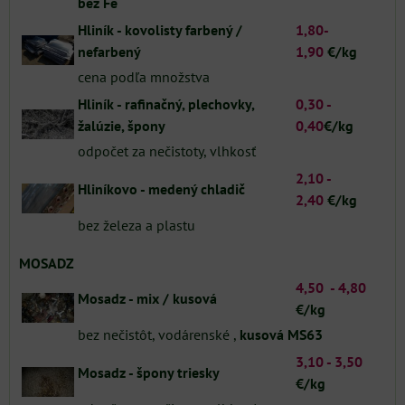
bez Fe
Hliník - kovolisty farbený /
1,80-
nefarbený
1,90
€/kg
cena podľa množstva
Hliník - rafinačný, plechovky,
0,30 -
žalúzie, špony
0,40
€/kg
odpočet za nečistoty, vlhkosť
2,10 -
Hliníkovo - medený chladič
2,40
€/kg
bez železa a plastu
MOSADZ
4,50 -
4,80
Mosadz - mix / kusová
€/kg
bez nečistôt, vodárenské ,
kusová MS63
3,10 -
3,50
Mosadz - špony triesky
€/kg