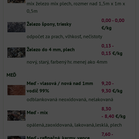
mix železo mix plech, rozmer nad 1,5m x 1m x
0,5m
0,00 - 0,00
Železo špony, triesky
€/kg
odpočet za prach, vlhkosť, nečistoty
0,13 -
Železo do 4 mm, plech
0,15
€/kg
nový, starý, farbený hr. menej ako 4mm
MEĎ
Meď - vlasová /
nová nad 1mm
9,20 -
vodič 99%
9
,30
€/kg
odblankovaná neoxidovaná, nelakovaná
8,30
Meď - mix
-
8,40
€/kg
opálená,zaoxidovaná, lakovaná,lesklá, plech
7,60 -
Meď - rafinačná, karmy, vence