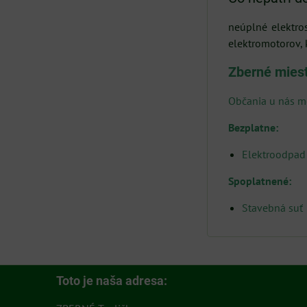
neúplné elektro
elektromotorov, 
Zberné miest
Občania u nás mô
Bezplatne:
Elektroodpad
Spoplatnené:
Stavebná suť
Toto je naša adresa: