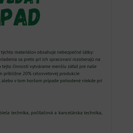
z týchto materiálov obsahuje nebezpečné látky:
ariadenia sa preto pri ich spracovaní rozoberajú na
a tejto činnosti vytvárame menšiu záťaž pre naše
len približne 20% celosvetovej produkcie
u, alebo v tom horšom prípade pohodené niekde pri
 biela technika, počítačová a kancelárska technika,