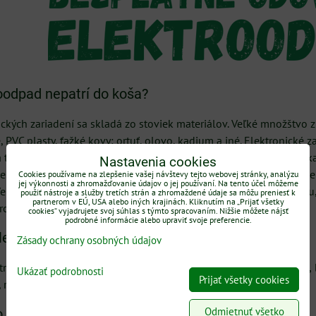
oodpad nepatrí do koša?
ických zariadení sa skladá zo stoviek materiálov. Veľké množštvo 
 PVC plasty, ťažké kovy: ortuť, olovo, kadium a iné. Elektronické z
 a tie sa následne samostatne recyklujú, alebo znova použijú. Vďak
Nastavenia cookies
ie. Napriek tomu sa však vo svete podľa štatistík OSN zrecykluje 
Cookies používame na zlepšenie vašej návštevy tejto webovej stránky, analýzu
jej výkonnosti a zhromažďovanie údajov o jej používaní. Na tento účel môžeme
eľká väčšina elektroniky, takmer 80%, končí na skládkach odpad
použiť nástroje a služby tretích strán a zhromaždené údaje sa môžu preniesť k
partnerom v EÚ, USA alebo iných krajinách. Kliknutím na „Prijať všetky
írode.
cookies“ vyjadrujete svoj súhlas s týmto spracovaním. Nižšie môžete nájsť
podrobné informácie alebo upraviť svoje preferencie.
elektroodpadu
Zásady ochrany osobných údajov
ktronické prístroje a zariadenia, veľké a malé domáce spotrebiče,
Ukázať podrobnosti
Prijať všetky cookies
, ručné elektrické náradie, elektronické hračky, a iné
Odmietnuť všetko
o elektroodpadu