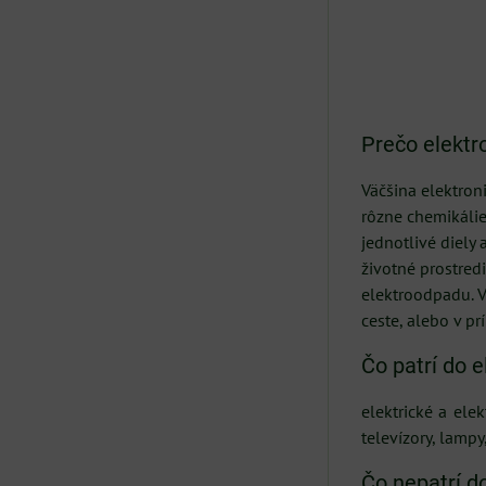
Prečo elektr
Väčšina elektron
rôzne chemikálie,
jednotlivé diely
životné prostred
elektroodpadu. V
ceste, alebo v pr
Čo patrí do 
elektrické a ele
televízory, lampy
Čo nepatrí d