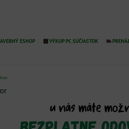
TAVEBNÝ ESHOP
VÝKUP PC SÚČIASTOK
PRENÁ
dvor
or