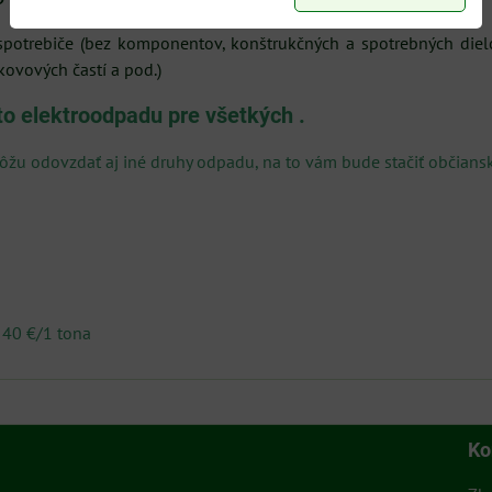
spotrebiče (bez komponentov, konštrukčných a spotrebných dielco
kovových častí a pod.)
o elektroodpadu pre všetkých .
žu odovzdať aj iné druhy odpadu, na to vám bude stačiť občiansk
 40 €/1 tona
Ko