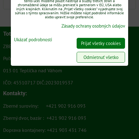
tento účel môžeme použiť nástroje a služby tretích strán a
zhromaždené údaje sa môžu preniesť k partnerom v EÚ, USA alebo
iných krajinách. Kliknutím na „Prijať všetky cookies“ vyjadrujete svoj
súhlas s týmto spracovaním. Nižšie môžete nájsť podrobné informácie
alebo upraviť svoje preferencie.
Zásady ochrany osobných údajov
Toto je naša adresa:
Ukázať podrobnosti
Prijať všetky cookies
ZBERNÉ Teplička s.r.o.
Odmietnuť všetko
Poľnohospodárska ul. 1539
013 01 Teplička nad Váhom
IČO: 45510717 DIČ:2023019537
Kontakty:
Zberné suroviny: +421 902 916 093
Zberný dvor, bazár : +421 902 916 093
Doprava kontajnery: +421 903 431 746