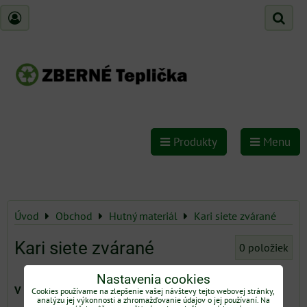
Produkty
Menu
Úvod
Obchod
Hutný materiál
Kari siete zvárané
Kari siete zvárané
0
položiek
Nastavenia cookies
Cookies používame na zlepšenie vašej návštevy tejto webovej stránky,
analýzu jej výkonnosti a zhromažďovanie údajov o jej používaní. Na