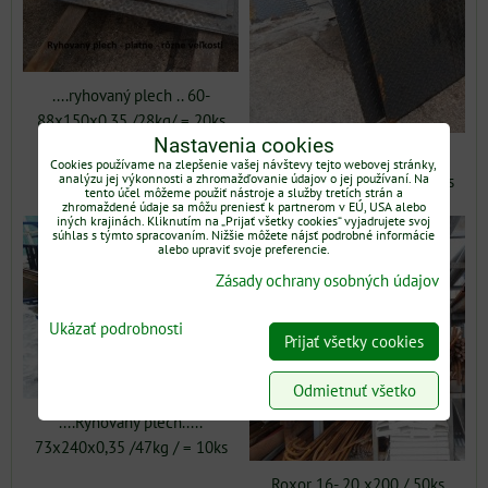
....ryhovaný plech .. 60-
88x150x0,35 /28kg/ = 20ks
Nastavenia cookies
....Ryhovaný plech....
Cookies používame na zlepšenie vašej návštevy tejto webovej stránky,
analýzu jej výkonnosti a zhromažďovanie údajov o jej používaní. Na
130x140x0,35 / 53kg/ = 5ks
tento účel môžeme použiť nástroje a služby tretích strán a
zhromaždené údaje sa môžu preniesť k partnerom v EÚ, USA alebo
iných krajinách. Kliknutím na „Prijať všetky cookies“ vyjadrujete svoj
súhlas s týmto spracovaním. Nižšie môžete nájsť podrobné informácie
alebo upraviť svoje preferencie.
Zásady ochrany osobných údajov
Ukázať podrobnosti
Prijať všetky cookies
Odmietnuť všetko
....Ryhovaný plech.....
73x240x0,35 /47kg / = 10ks
Roxor 16- 20 x200 / 50ks